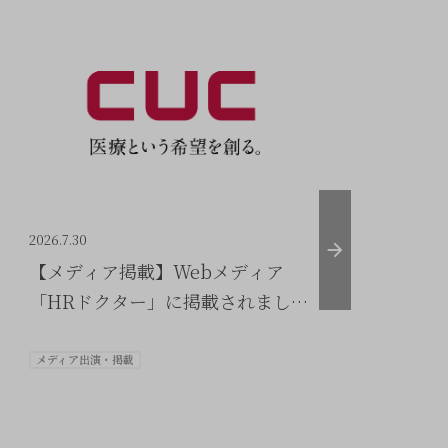
2026.7.30
202
【メディア掲載】Webメディア
【
「HRドクター」に掲載されました
新
（CUC）
C
メディア出演・掲載
メ