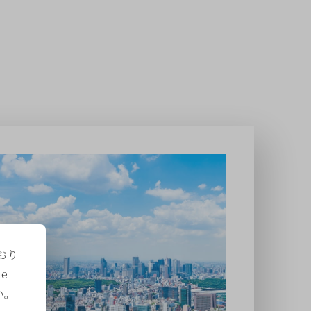
おり
e
い。