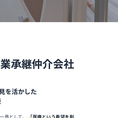
事業承継仲介会社
知見を活かした
援
の一員として、
「医療という希望を創