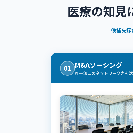
医療の知見
候補先探
M&Aソーシング
01
唯一無二のネットワーク力を活