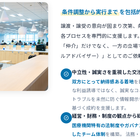
条件調整から実行まで
を包括
譲渡・譲受の意向が固まり次第、
各プロセスを専門的に支援します
「仲介」だけでなく、一方の立場
ルアドバイザー）」としてのご依
中立性・誠実さを重視した交
双方にとって納得感ある着地
を
な利益誘導ではなく、誠実なコ
トラブルを未然に防ぐ情報開示
基づく成約を支援します。
経営・財務・制度の観点から
医療機関特有の法制度やガバナ
したチーム体制
を構築。 法務