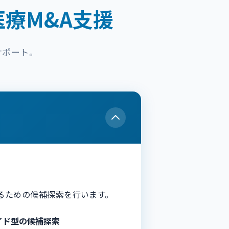
療M&A支援
サポート。
るための候補探索を行います。
イド型の候補探索