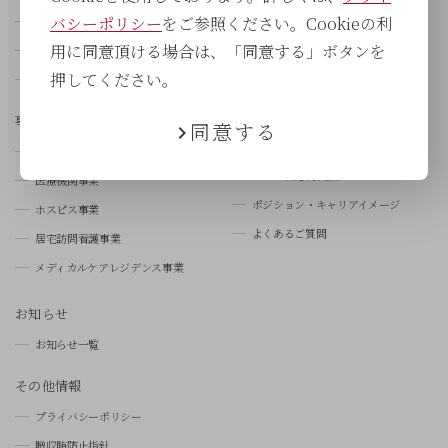
バシーポリシー
をご参照ください。Cookieの利
役員紹介
新卒採用
用に同意頂ける場合は、「同意する」ボタンを
国内外の医療の負
中途採用
押してください。
CUCグループの歩み
人と仕事を知る
数字で見るCUC
事業概要
同意する
研修制度について
事業概要
CUCの働き方支援
医療機関事業
ポジション・キャリアイメージ
ホスピス事業
よくあるご質問
居宅訪問看護事業
メディカルケアレジデンス事業
お知らせ
お知らせ一覧
その他情報
プライバシーポリシー
贈収賄防止指針