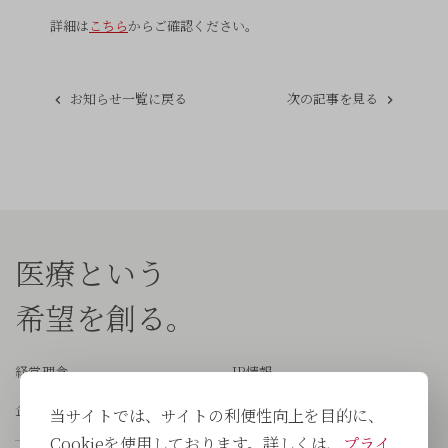
詳細は
こちら
からご確認ください。
お知らせ一覧に戻る
次の記事を見る
医療という
希望を創る。
経営理念
IR情報
企業情報
サステナビリティ
当サイトでは、サイトの利便性向上を目的に、
Cookieを使用しております。詳しくは、
プライ
会社概要
採用情報