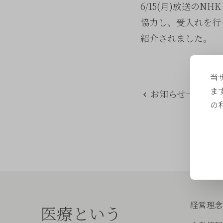
6/15(月)放送の
協力し、受入れを行
紹介されました。
当
ま
お知らせ一覧に戻
の
経営理念
医療という