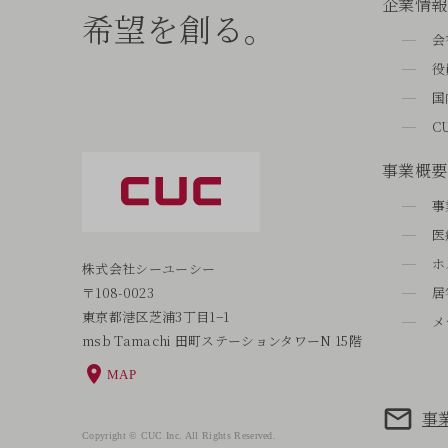
企業情報
希望を創る。
会
役
国
C
事業概要
事
医
ホ
株式会社シーユーシー
〒108-0023
居
東京都港区芝浦3丁目1−1
メ
msb Tamachi 田町ステーションタワーN 15階
MAP
事
Copyright © CUC Inc. All Rights Reserved.