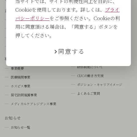
当サイトでは、サイトの利便性向上を目的に、
Cookieを使用しております。詳しくは、
プライ
企業情報
サステナビリティ
バシーポリシー
をご参照ください。Cookieの利
会社概要
採用情報
用に同意頂ける場合は、「同意する」ボタンを
役員紹介
新卒採用
押してください。
国内外の医療の負
中途採用
CUCグループの歩み
人と仕事を知る
同意する
数字で見るCUC
事業概要
研修制度について
事業概要
CUCの働き方支援
医療機関事業
ポジション・キャリアイメージ
ホスピス事業
よくあるご質問
居宅訪問看護事業
メディカルケアレジデンス事業
お知らせ
お知らせ一覧