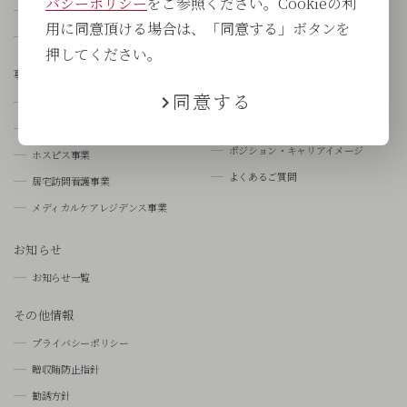
バシーポリシー
をご参照ください。Cookieの利
国内外の医療の負
中途採用
用に同意頂ける場合は、「同意する」ボタンを
CUCグループの歩み
人と仕事を知る
押してください。
数字で見るCUC
事業概要
同意する
研修制度について
事業概要
CUCの働き方支援
医療機関事業
ポジション・キャリアイメージ
ホスピス事業
よくあるご質問
居宅訪問看護事業
メディカルケアレジデンス事業
お知らせ
お知らせ一覧
その他情報
プライバシーポリシー
贈収賄防止指針
勧誘方針