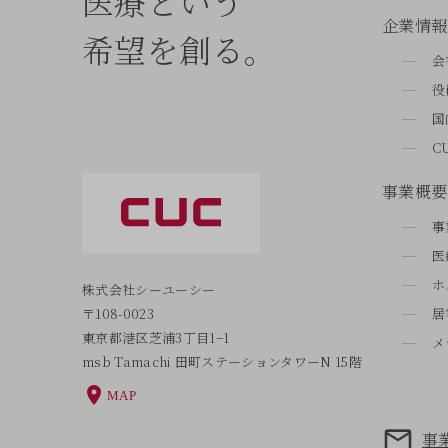
医療という
企業情報
希望を創る。
会
役
国
C
事業概要
事
医
ホ
株式会社シーユーシー
〒108-0023
居
東京都港区芝浦3丁目1−1
メ
msb Tamachi 田町ステーションタワーN 15階
MAP
事