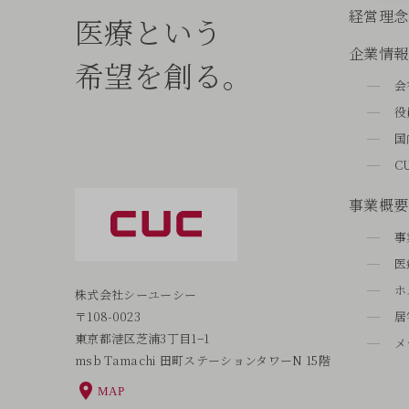
経営理念
医療という
企業情報
希望を創る。
会
役
国
C
事業概要
事
医
ホ
株式会社シーユーシー
〒108-0023
居
東京都港区芝浦3丁目1−1
メ
msb Tamachi 田町ステーションタワーN 15階
MAP