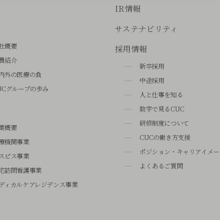
IR情報
サステナビリティ
社概要
採用情報
員紹介
新卒採用
内外の医療の負
中途採用
UCグループの歩み
人と仕事を知る
数字で見るCUC
研修制度について
業概要
CUCの働き方支援
療機関事業
ポジション・キャリアイメー
スピス事業
よくあるご質問
宅訪問看護事業
ディカルケアレジデンス事業