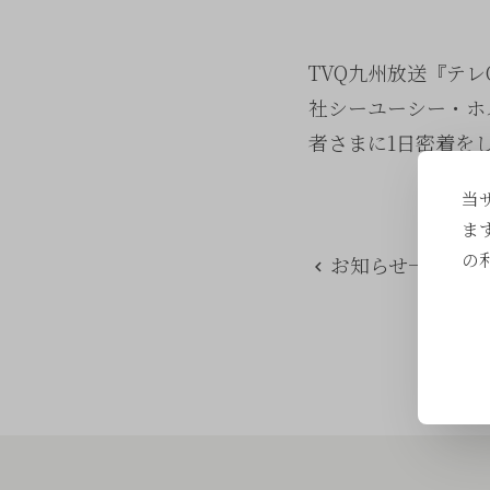
TVQ九州放送『テレQ
社シーユーシー・ホ
者さまに1日密着を
当
ま
の
お知らせ一覧に戻