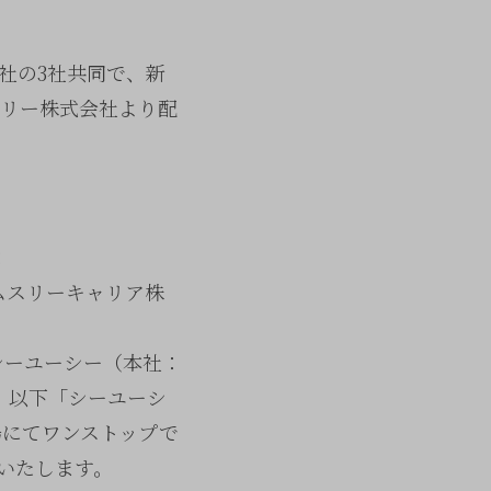
社の3社共同で、新
スリー株式会社より配
：
のエムスリーキャリア株
会社シーユーシー（本社：
om/、以下「シーユーシ
場にてワンストップで
いたします。