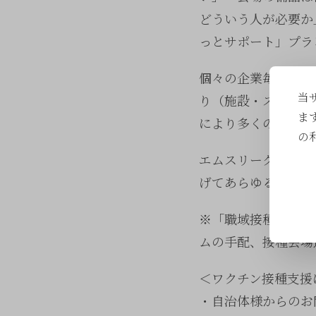
どういう人が必要か
っとサポート」プラ
個々の企業毎の対応
当
り（施設・スタッフ
ま
により多くの人に接
の
エムスリーグループ
げてあらゆる局面で
※「職域接種まるっ
ムの手配、接種会場
＜ワクチン接種支援
・自治体様からのお