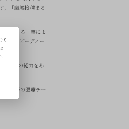
す。「職域接種まる
活用できる」事によ
おり
チンがスピーディー
e
い。
グループの総力をあ
看護師等の医療チー