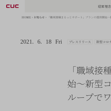
経営理
HOME
お知らせ
「職域接種まるっとサポート」プランの提供開始〜
2021.
6.
18
Fri
プレスリリース
新型コロ
「職域接
始〜新型
ループで