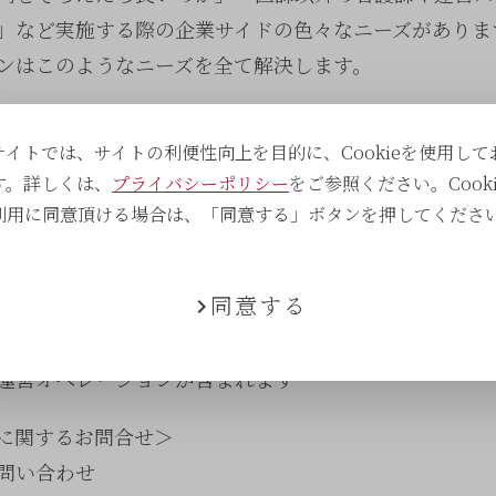
」など実施する際の企業サイドの色々なニーズがありま
ンはこのようなニーズを全て解決します。
ではなく「全て揃った会場を異なった企業が日替わりで
サイトでは、サイトの利便性向上を目的に、Cookieを使用して
シェアリング）、より効率的な運営が可能になり、ワク
す。詳しくは、
プライバシーポリシー
をご参照ください。Cooki
種される事を目指してまいります。
利用に同意頂ける場合は、「同意する」ボタンを押してくださ
は新型コロナウイルス感染症の問題解決に向け、今後も
支援を行ってまいります。
同意する
とサポート」プランには接種会場の提供のほか、医師、
運営オペレーションが含まれます
に関するお問合せ＞
問い合わせ