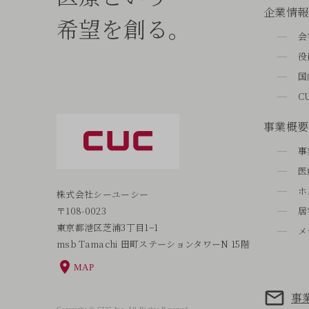
企業情報
希望を創る。
会
役
国
C
事業概要
事
医
ホ
株式会社シーユーシー
〒108-0023
居
東京都港区芝浦3丁目1−1
メ
msb Tamachi 田町ステーションタワーN 15階
MAP
事