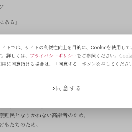
ジ
にある』
た2020年。
怖と隣り合わせとなり
サイトでは、サイトの利便性向上を目的に、Cookieを使用して
課題となった。
す。詳しくは、
プライバシーポリシー
をご参照ください。Cooki
利用に同意頂ける場合は、「同意する」ボタンを押してくださ
は
たいと思っただろうか。
同意する
大切な恋人や友人のため。
介護従事者のため。
療難民となりかねない高齢者のため。
どもたちのため。