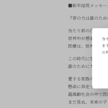
■新卒採用メッセー
『君の力は誰のため
当たり前の日常が壊れ
世界中が感染症の恐
当
医療は、世界最大の
ま
の
この時代に生きる君
誰のために力を使い
愛する家族のため。
懸命に奔走する医療
超高齢社会の中で医
まだ見ぬ、未来の子