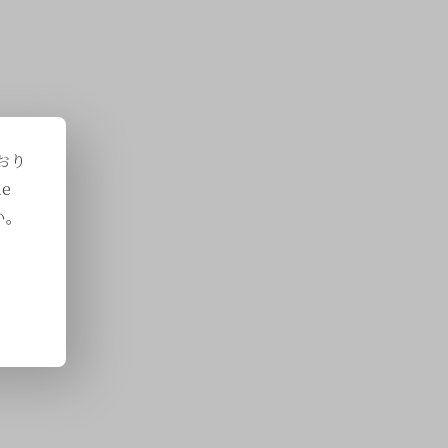
おり
e
い。