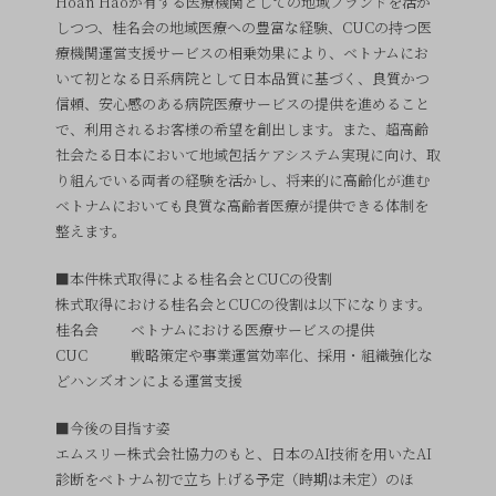
Hoan Haoが有する医療機関としての地域ブランドを活か
しつつ、桂名会の地域医療への豊富な経験、CUCの持つ医
療機関運営支援サービスの相乗効果により、ベトナムにお
いて初となる日系病院として日本品質に基づく、良質かつ
信頼、安心感のある病院医療サービスの提供を進めること
で、利用されるお客様の希望を創出します。また、超高齢
社会たる日本において地域包括ケアシステム実現に向け、取
り組んでいる両者の経験を活かし、将来的に高齢化が進む
ベトナムにおいても良質な高齢者医療が提供できる体制を
整えます。
■本件株式取得による桂名会とCUCの役割
株式取得における桂名会とCUCの役割は以下になります。
桂名会 ベトナムにおける医療サービスの提供
CUC 戦略策定や事業運営効率化、採用・組織強化な
どハンズオンによる運営支援
■今後の目指す姿
エムスリー株式会社協力のもと、日本のAI技術を用いたAI
診断をベトナム初で立ち上げる予定（時期は未定）のほ