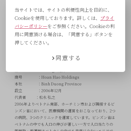
本社 ：東京都中央区東日本橋一丁目１番７号 野村
当サイトでは、サイトの利便性向上を目的に、
不動産東日本橋ビル２階
Cookieを使用しております。詳しくは、
プライ
設立 ：2014年8月
代表者 ：代表取締役社長 濵口 慶太
バシーポリシー
をご参照ください。Cookieの利
事業内容 ：医療機関経営支援事業
用に同意頂ける場合は、「同意する」ボタンを
医療機関の支援を目的に 2014 年 8 月にサービスを開始。医
押してください。
療機関のニーズにマッチした新しいサービスを提供すると
ともに、医療機関への運営支援では、首都圏をはじめ、日
同意する
本全国に支援展開を広げています。
■Hoan Hao Holdings 概要
商号 ：Hoan Hao Holdings
本社 ：Binh Duong Province
設立 ：2006年12月
代表者 ：松永 弘之
2006年よりベトナム南部、ホーチミン市および隣接するビ
ンズン省において、医療機関の運営をおこなっており、2つ
の病院、3つのクリニックを運営しています。ビンズン省は
ベトナムの中でも人口の伸びが著しい一方で人口当たりの
医師数・看護師はベトナムの中でも非常に少ないエリアで