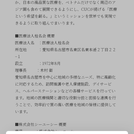
か、日本の高品質な医療を、ベトナムだけでなく周辺のア
ジア圏も含めて展開できるようにし、CUCが掲げる「医療
という希望を創る。」というミッションを世界でも実現で
きるように取り組んでまいります。
■医療法人桂名会 概要
医療法人名 ：医療法人桂名会
所在地 ：愛知県名古屋市名東区名東本通２丁目２２
−１
設立 ：1972年8月
理事長 ：木村 衛
愛知県名古屋市を中心に地域の多様なニーズ、特に高齢化
に対応するため、訪問看護や老人保健施設、デイサービ
ス、ヘルパーステーションなどの各種サービスを行ってい
ます。地域の医療機関と適切な役割分担と密接な連携を行
うことで、効率的で質の高い医療を地域の皆様に提供して
います。
■株式会社シーユーシー 概要
商号 ：株式会社シーユーシー