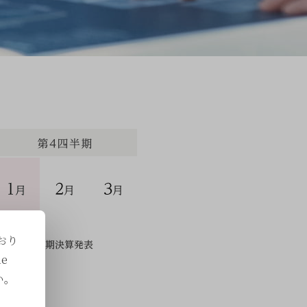
おり
e
い。