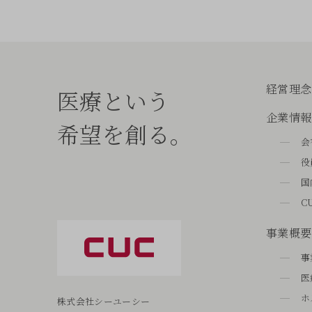
経営理念
医療という
企業情報
希望を創る。
会
役
国
C
事業概要
事
医
ホ
株式会社シーユーシー