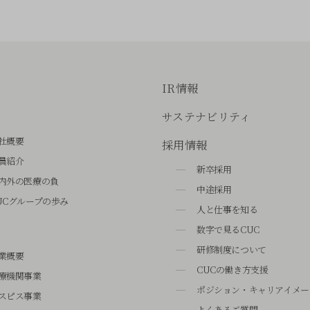
IR情報
サステナビリティ
社概要
採用情報
員紹介
新卒採用
内外の医療の負
中途採用
UCグループの歩み
人と仕事を知る
数字で見るCUC
研修制度について
業概要
CUCの働き方支援
療機関事業
ポジション・キャリアイメー
スピス事業
よくあるご質問