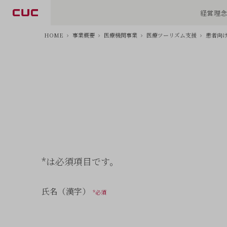
経営理
HOME
事業概要
医療機関事業
医療ツーリズム支援
患者向
*は必須項目です。
氏名（漢字）
*必須