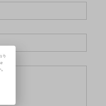
おり
e
い。