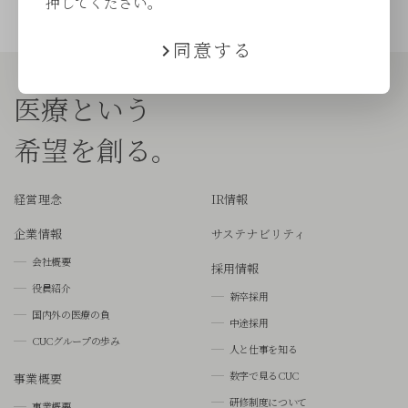
押してください。
同意する
医療という
希望を創る。
経営理念
IR情報
企業情報
サステナビリティ
会社概要
採用情報
役員紹介
新卒採用
国内外の医療の負
中途採用
CUCグループの歩み
人と仕事を知る
数字で見るCUC
事業概要
研修制度について
事業概要