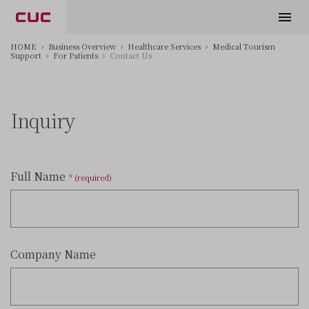
HOME
Business Overview
Healthcare Services
Medical Tourism
Support
For Patients
Contact Us
Inquiry
Full Name
* (required)
Company Name