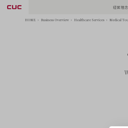
経営理
HOME
Business Overview
Healthcare Services
Medical To
W