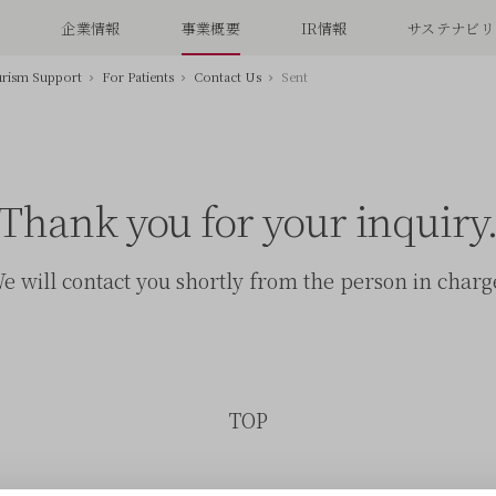
念
企業情報
事業概要
IR情報
サステナビリ
urism Support
For Patients
Contact Us
Sent
Thank you for your inquiry
e will contact you shortly from the person in charg
TOP