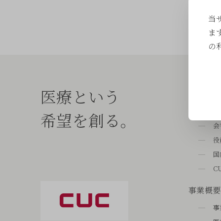
当
ま
の
経営理念
医療という
企業情報
希望を創る。
会
役
国
C
事業概要
事