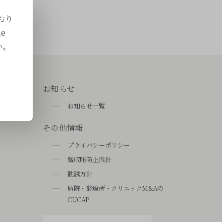
おり
e
い。
お知らせ
お知らせ一覧
その他情報
プライバシーポリシー
贈収賄防止指針
勧誘方針
病院・診療所・クリニックM&Aの
CUCAP