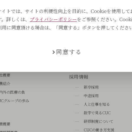
サイトでは、サイトの利便性向上を目的に、Cookieを使用して
す。詳しくは、
プライバシーポリシー
をご参照ください。Cooki
利用に同意頂ける場合は、「同意する」ボタンを押してくださ
同意する
IR情報
サステナビリティ
社概要
採用情報
員紹介
新卒採用
内外の医療の負
中途採用
UCグループの歩み
人と仕事を知る
数字で見るCUC
研修制度について
業概要
CUCの働き方支援