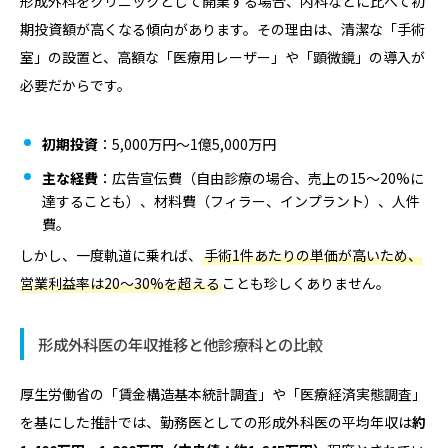
形成外科をクリニックとして開業する場合、内科などに比べて初
期投資額が高くなる傾向があります。その理由は、清潔な「手術
室」の設置と、高額な「医療用レーザー」や「顕微鏡」の導入が
必要だからです。
初期投資
：5,000万円〜1億5,000万円
主な経費
：広告宣伝費（自由診療の場合、売上の15〜20%に
達することも）、材料費（フィラー、インプラント）、人件
費。
しかし、一度軌道に乗れば、
手術1件あたりの単価が高いため、
営業利益率は20〜30%を超える
ことも珍しくありません。
形成外科医の年収推移と他診療科との比較
厚生労働省の「賃金構造基本統計調査」や「医療経済実態調査」
を基にした推計では、勤務医としての形成外科医の平均年収は
約