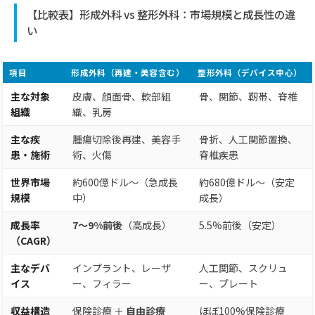
【比較表】形成外科 vs 整形外科：市場規模と成長性の違
い
項目
形成外科（再建・美容含む）
整形外科（デバイス中心）
主な対象
皮膚、顔面骨、軟部組
骨、関節、靭帯、脊椎
組織
織、乳房
主な疾
腫瘍切除後再建、美容手
骨折、人工関節置換、
患・施術
術、火傷
脊椎疾患
世界市場
約600億ドル〜（急成長
約680億ドル〜（安定
規模
中）
成長）
成長率
7〜9%前後
（高成長）
5.5%前後（安定）
（CAGR）
主なデバ
インプラント、レーザ
人工関節、スクリュ
イス
ー、フィラー
ー、プレート
収益構造
保険診療 ＋
自由診療
ほぼ100%保険診療