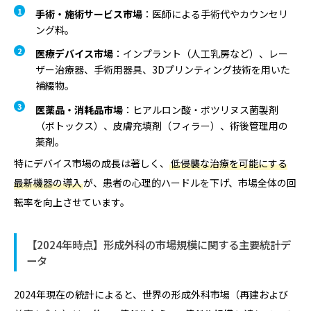
手術・施術サービス市場
：医師による手術代やカウンセリ
ング料。
医療デバイス市場
：インプラント（人工乳房など）、レー
ザー治療器、手術用器具、3Dプリンティング技術を用いた
補綴物。
医薬品・消耗品市場
：ヒアルロン酸・ボツリヌス菌製剤
（ボトックス）、皮膚充填剤（フィラー）、術後管理用の
薬剤。
特にデバイス市場の成長は著しく、
低侵襲な治療を可能にする
最新機器の導入
が、患者の心理的ハードルを下げ、市場全体の回
転率を向上させています。
【2024年時点】形成外科の市場規模に関する主要統計デ
ータ
2024年現在の統計によると、世界の形成外科市場（再建および