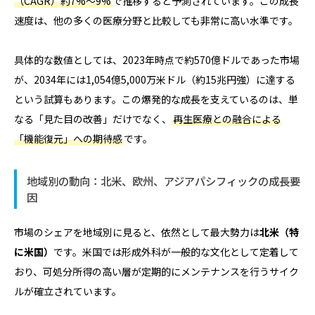
（CAGR）約7%〜9%
で推移すると予測されています。この成長
速度は、他の多くの医療分野と比較しても非常に高い水準です。
具体的な数値としては、2023年時点で約570億ドルであった市場
が、2034年には1,054億5,000万米ドル（約15兆円強）に達する
という試算もあります。この爆発的な成長を支えているのは、単
なる「見た目の改善」だけでなく、
再生医療との融合による
「機能復元」への期待感
です。
地域別の動向：北米、欧州、アジアパシフィックの成長要
因
市場のシェアを地域別に見ると、依然として最大勢力は
北米（特
に米国）
です。米国では形成外科が一般的な文化として定着して
おり、可処分所得の高い層が定期的にメンテナンスを行うサイク
ルが確立されています。