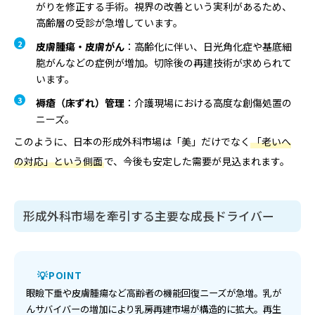
がりを修正する手術。視界の改善という実利があるため、
高齢層の受診が急増しています。
皮膚腫瘍・皮膚がん
：高齢化に伴い、日光角化症や基底細
胞がんなどの症例が増加。切除後の再建技術が求められて
います。
褥瘡（床ずれ）管理
：介護現場における高度な創傷処置の
ニーズ。
このように、日本の形成外科市場は「美」だけでなく
「老いへ
の対応」という側面
で、今後も安定した需要が見込まれます。
形成外科市場を牽引する主要な成長ドライバー
POINT
眼瞼下垂や皮膚腫瘍など高齢者の機能回復ニーズが急増。乳が
んサバイバーの増加により乳房再建市場が構造的に拡大。再生