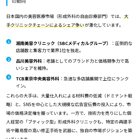
の動向
日本国内の美容医療市場（形成外科の自由診療部門）では、
大
手クリニックチェーンによるシェア争い
が激化しています。
湘南美容クリニック（SBCメディカルグループ）
：圧倒的な
店舗数と集客力で業界1位を独走。
品川美容外科
：老舗としてのブランド力と価格競争力で高
いシェアを維持。
TCB東京中央美容外科
：急速な多店舗展開で上位にランク
イン。
これらの大手は、大量仕入れによる材料費の低減（ドミナント戦
略）と、SNSを中心とした大規模な広告宣伝費の投入により、市
場の価格決定権を握っています。一方で、技術力を売りにした個
人経営の「ブティック型」形成外科クリニックも、特定の再建手
術や難易度の高い修正手術を武器に、独自の市場ポジションを築
いています。