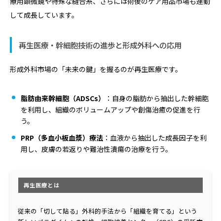
療用顕微鏡や特殊な縫合糸、さらには術後のケア用品市場も連動
して成長しています。
再生医療・幹細胞技術の進歩と形成外科への応用
形成外科市場の「未来の鍵」を握るのが再生医療です。
脂肪由来幹細胞（ADSCs）
：自身の脂肪から抽出した幹細胞
を利用し、組織のボリュームアップや創傷治癒の促進を行
う。
PRP（多血小板血漿）療法
：血液から抽出した成長因子を利
用し、皮膚の若返りや難治性潰瘍の治療を行う。
再生医療とは
従来の「切して貼る」外科的手法から「組織を育てる」という