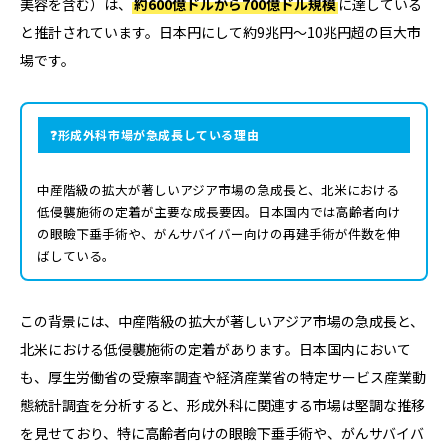
美容を含む）は、
約600億ドルから700億ドル規模
に達している
と推計されています。日本円にして約9兆円〜10兆円超の巨大市
場です。
形成外科市場が急成長している理由
中産階級の拡大が著しいアジア市場の急成長と、北米における
低侵襲施術の定着が主要な成長要因。日本国内では高齢者向け
の眼瞼下垂手術や、がんサバイバー向けの再建手術が件数を伸
ばしている。
この背景には、中産階級の拡大が著しいアジア市場の急成長と、
北米における低侵襲施術の定着があります。日本国内において
も、厚生労働省の受療率調査や経済産業省の特定サービス産業動
態統計調査を分析すると、形成外科に関連する市場は堅調な推移
を見せており、特に高齢者向けの眼瞼下垂手術や、がんサバイバ