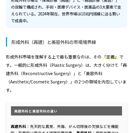
形成外科市場は「保険診療（再建）」と「自由診療（美容）」
の双輪で構成され、手術・医療デバイス・医薬品の3大要素で支
えられている。2024年現在、世界市場は10兆円規模に迫る勢い
で成長中。
形成外科（再建）と美容外科の市場境界線
形成外科市場を理解する上で最も重要なのは、その
「定義」
で
す。一般的に形成外科（Plastic Surgery）は、大きく分けて「再
建外科（Reconstructive Surgery）」と「美容外科
（Aesthetic/Cosmetic Surgery）」の2つの領域を内包していま
す。
再建外科と美容外科の違い
再建外科
：先天的な異常、外傷、がん切除後の欠損などを機能
的・形態的に復元する保険診療対象。
美容外科
：病的状態では