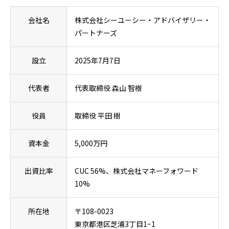
CUCグループが培ってきた医療機関支援の知見を最大
会社名
株式会社シーユーシー・アドバイザリー・
限に発揮することで、地域に不可欠な医療提供体制の
パートナーズ
継続に寄与していきます。
設立
2025年7月7日
代表者
代表取締役 森山 智樹
役員
取締役 平田 樹
資本金
5,000万円
出資比率
CUC 56%、株式会社マネーフォワード
10%
所在地
〒108-0023
東京都港区芝浦3丁目1−1