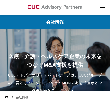
会社情報
医療・介護・ヘルスケア企業の未来を
つなぐM&A支援を提供
CUCアドバイザリー・パートナーズは、CUCグループ
の一員として、グループのMISSIONである「医療とい
う希望を創る。」のもと、
会社情報
医療機関、介護事業所、ヘルスケアサービス企業など
のM&A支援に注力し、