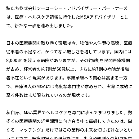
私たち株式会社シーユーシー・アドバイザリー・パートナーズ
は、医療・ヘルスケア領域に特化したM&Aアドバイザリーとし
て、新たな一歩を踏み出しました。
日本の医療機関を取り巻く環境は今、物価や人件費の高騰、医療
従事者の不足など、かつてない厳しさを増しています。国内には
8,000
を超える病院がありますが、その約8割を民間医療機関
※1
が占め、経営者の約7割が60歳以上、さらに約7割の病院が後継
者不在という現実があります。事業承継への関心は高まる一方
で、医療法人のM&Aには高度な専門性が求められ、実際に成約に
至る件数はまだ限られているのが現状です。
私自身、M&A業界でヘルスケアを専門に歩んでまいりました。数
多くの医療機関の経営課題に向き合う中で痛感してきたのは、単
なる「マッチング」だけではこの業界の未来を切り拓けないとい
うことです。医療現場への理解を深め、制度や規制への知見を磨