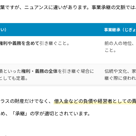
葉ですが、ニュアンスに違いがあります。事業承継の文脈では
けい）
事業
継承
（じぎ
権利や義務を含めて
引き継ぐこと。
前の人の地位
こと。
債といった
権利・義務の全体
を引き継ぐ場合に
伝統や文化、
としても定着。
継ぐ際に使わ
ラスの財産だけでなく、
借入金などの負債や経営者としての
ため、「承継」の字が適切とされています。