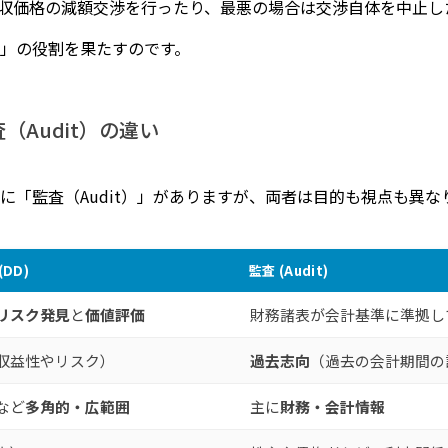
収価格の減額交渉を行ったり、最悪の場合は交渉自体を中止し
険」の役割を果たすのです。
Audit）の違い
に「監査（Audit）」がありますが、両者は目的も視点も異な
DD)
監査 (Audit)
リスク発見
と
価値評価
財務諸表が会計基準に準拠し
収益性やリスク）
過去志向
（過去の会計期間の
など
多角的・広範囲
主に
財務・会計情報