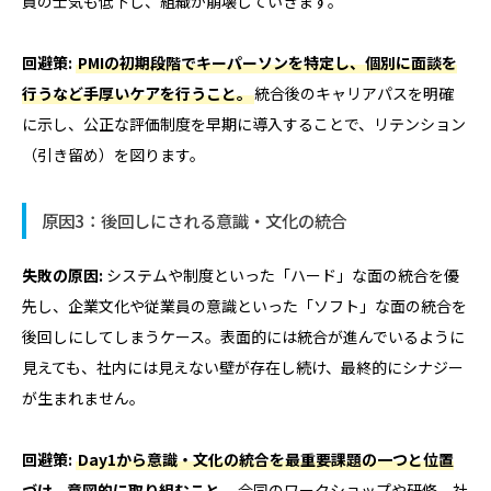
員の士気も低下し、組織が崩壊していきます。
回避策:
PMIの初期段階でキーパーソンを特定し、個別に面談を
行うなど手厚いケアを行うこと。
統合後のキャリアパスを明確
に示し、公正な評価制度を早期に導入することで、リテンション
（引き留め）を図ります。
原因3：後回しにされる意識・文化の統合
失敗の原因:
システムや制度といった「ハード」な面の統合を優
先し、企業文化や従業員の意識といった「ソフト」な面の統合を
後回しにしてしまうケース。表面的には統合が進んでいるように
見えても、社内には見えない壁が存在し続け、最終的にシナジー
が生まれません。
回避策:
Day1から意識・文化の統合を最重要課題の一つと位置
づけ、意図的に取り組むこと。
合同のワークショップや研修、社