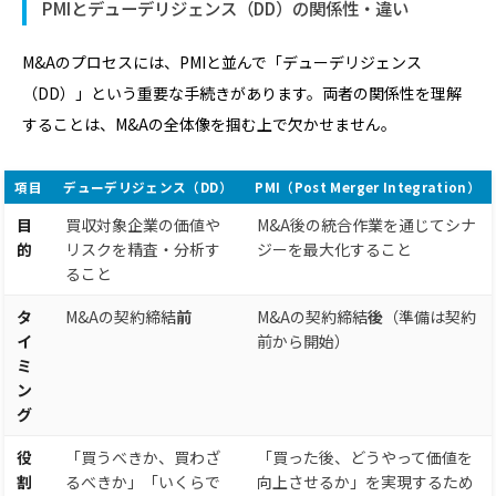
PMIとデューデリジェンス（DD）の関係性・違い
M&Aのプロセスには、PMIと並んで「デューデリジェンス
（DD）」という重要な手続きがあります。両者の関係性を理解
することは、M&Aの全体像を掴む上で欠かせません。
項目
デューデリジェンス（DD）
PMI（Post Merger Integration）
目
買収対象企業の価値や
M&A後の統合作業を通じてシナ
的
リスクを精査・分析す
ジーを最大化すること
ること
タ
M&Aの契約締結
前
M&Aの契約締結
後
（準備は契約
イ
前から開始）
ミ
ン
グ
役
「買うべきか、買わざ
「買った後、どうやって価値を
割
るべきか」「いくらで
向上させるか」を実現するため