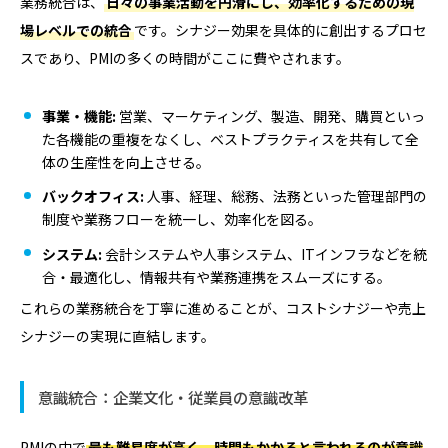
業務統合は、
日々の事業活動を円滑にし、効率化するための現
場レベルでの統合
です。シナジー効果を具体的に創出するプロセ
スであり、PMIの多くの時間がここに費やされます。
事業・機能:
営業、マーケティング、製造、開発、購買といっ
た各機能の重複をなくし、ベストプラクティスを共有して全
体の生産性を向上させる。
バックオフィス:
人事、経理、総務、法務といった管理部門の
制度や業務フローを統一し、効率化を図る。
システム:
会計システムや人事システム、ITインフラなどを統
合・最適化し、情報共有や業務連携をスムーズにする。
これらの業務統合を丁寧に進めることが、コストシナジーや売上
シナジーの実現に直結します。
意識統合：企業文化・従業員の意識改革
PMIの中で
最も難易度が高く、時間もかかると言われるのが意識