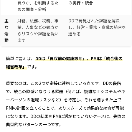
買うか」を判断するた
の
実行・統合
めの
調査・分析
主
財務、法務、税務、事
DDで発見された課題を解決
な
業、人事などの観点か
し、経営・業務・意識の統合を
活
らリスクや課題を洗い
進める
動
出す
簡単に言えば、
DDは「買収前の健康診断」、PMIは「統合後の
経営改革」
です。
重要なのは、この2つが密接に連携している点です。DDの段階
で、統合の障壁となりうる課題（例えば、複雑なITシステムやキ
ーパーソンの退職リスクなど）を特定し、それを踏まえた上で
PMIの計画を立てることで、よりスムーズで効果的な統合が可能
になります。DDの結果をPMIに活かせていないケースは、失敗の
典型的なパターンの一つです。