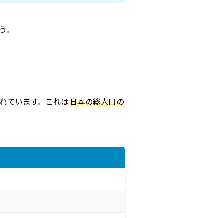
う。
されています。これは
日本の総人口の
り