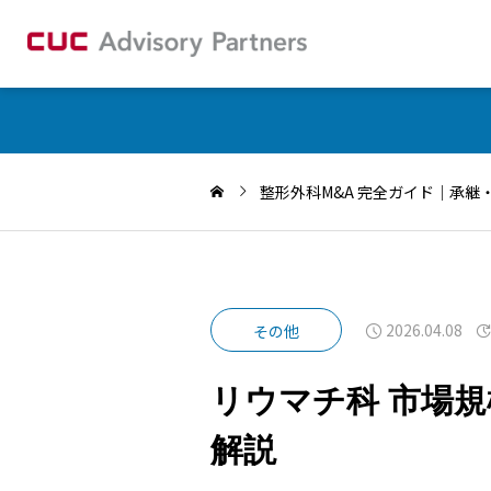
整形外科M&A 完全ガイド｜承
2026.04.08
その他
リウマチ科 市場規
解説